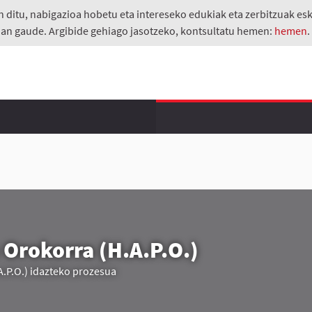
itu, nabigazioa hobetu eta intereseko edukiak eta zerbitzuak eskai
an gaude. Argibide gehiago jasotzeko, kontsultatu hemen:
hemen
 Orokorra (H.A.P.O.)
A.P.O.) idazteko prozesua