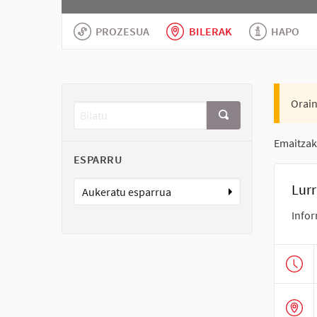
PROZESUA
BILERAK
HAPO
Orain
Emaitzak
ESPARRU
Lurr
Aukeratu esparrua
Infor