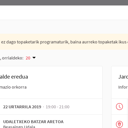
 ez dago topaketarik programaturik, baina aurreko topaketak ikus 
, orrialdeko:
20
alde eredua
Jar
mazio orkorra
Info
22 URTARRILA 2019
· 19:00 - 21:00
UDALETXEKO BATZAR ARETOA
Beasaingo Udala