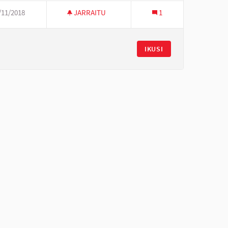
/11/2018
JARRAITU
1
IKUSI