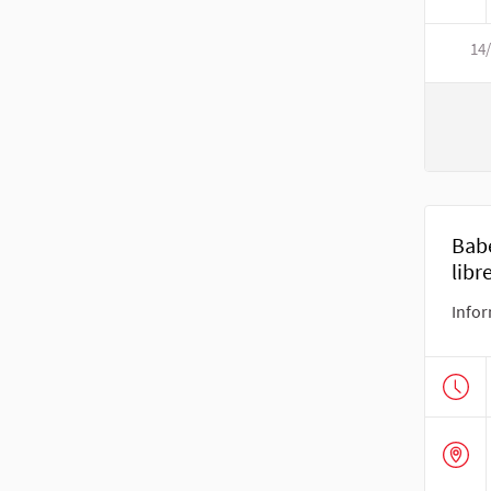
14
Bab
libr
Infor