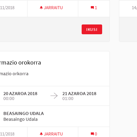
/11/2018
JARRAITU
1
14
IKUSI
rmazio orokorra
mazio orkorra
20 AZAROA 2018
21 AZAROA 2018
00:00
01:00
BEASAINGO UDALA
Beasaingo Udala
/11/2018
JARRAITU
0