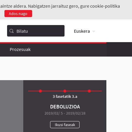
ntze aldera. Nabigatzen jarraituz gero, gure cookie-politika
.
Ados nago
Euskera
Prozesuak
3 fasetatik 3.a
DEBOLUZIOA
2019/02/ 5 - 2019/02/28
Ikusi faseak