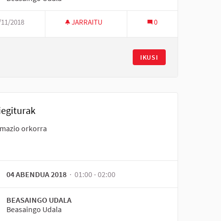
/11/2018
JARRAITU
0
IKUSI
iegiturak
rmazio orkorra
04 ABENDUA 2018
· 01:00 - 02:00
BEASAINGO UDALA
Beasaingo Udala