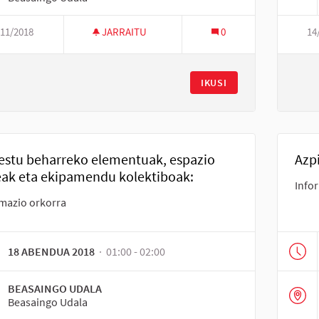
/11/2018
JARRAITU
0
14
IKUSI
estu beharreko elementuak, espazio
Azp
eak eta ekipamendu kolektiboak:
Info
mazio orkorra
18 ABENDUA 2018
· 01:00 - 02:00
BEASAINGO UDALA
Beasaingo Udala