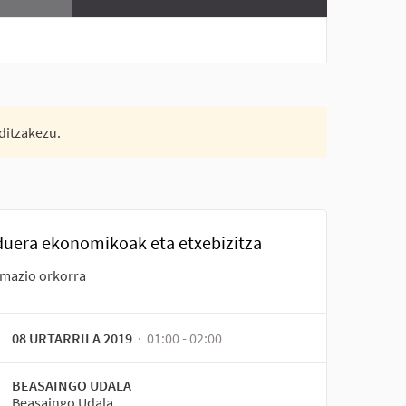
ditzakezu.
duera ekonomikoak eta etxebizitza
rmazio orkorra
08 URTARRILA 2019
· 01:00 - 02:00
BEASAINGO UDALA
Beasaingo Udala