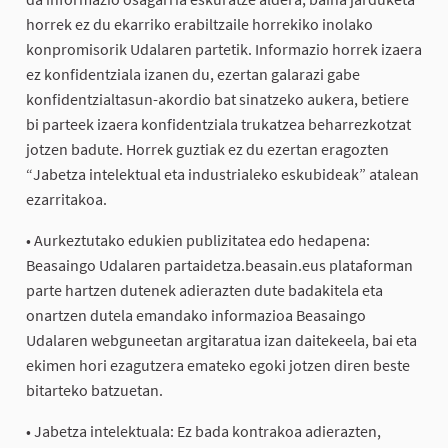
horrek ez du ekarriko erabiltzaile horrekiko inolako
konpromisorik Udalaren partetik. Informazio horrek izaera
ez konfidentziala izanen du, ezertan galarazi gabe
konfidentzialtasun-akordio bat sinatzeko aukera, betiere
bi parteek izaera konfidentziala trukatzea beharrezkotzat
jotzen badute. Horrek guztiak ez du ezertan eragozten
“Jabetza intelektual eta industrialeko eskubideak” atalean
ezarritakoa.
• Aurkeztutako edukien publizitatea edo hedapena:
Beasaingo Udalaren partaidetza.beasain.eus plataforman
parte hartzen dutenek adierazten dute badakitela eta
onartzen dutela emandako informazioa Beasaingo
Udalaren webguneetan argitaratua izan daitekeela, bai eta
ekimen hori ezagutzera emateko egoki jotzen diren beste
bitarteko batzuetan.
• Jabetza intelektuala: Ez bada kontrakoa adierazten,