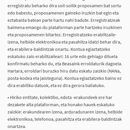
erregistratu beharko dira soil-soilik proposamen bat sortu
edo babestu, proposamenen gaineko iruzkin bat egin eta
eztabaida batean parte hartu nahi badute. Erregistratzeak
baimena emango du plataforman parte hartzeko iruzkinen
eta proposamenen bitartez. Erregistratzeko erabiltzaile-
izena, helbide elektronikoa eta pasahitza idatzi behar dira,
eta erabilera-baldintzak onartu. Kontua egiaztatzeko
eskatuko zaio erabiltzaileari: 16 urte edo gehiago dituela
konfirmatu beharko du, eta Beasaink erroldaturik dagoela.
Hartara, erroldari buruzko hiru datu eskatu zaizkio (NANa,
posta-kodea eta jaioteguna). Kontua egiaztatzeko baino ez
dira erabiliko datuok, eta ez dira gerora baliatuko.
• Hiriko entitate, kolektibo, edota -erakundeek ere har
dezakete alta plataforman, eta honako hauek eskatuko
zaizkie: erakundearen izena, arduradunaren izena, helbide
elektronikoa, telefonoa, pasahitza eta erabilera-baldintzak
onartzea.