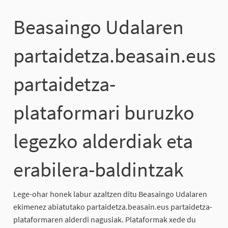
Beasaingo Udalaren
partaidetza.beasain.eus
partaidetza-
plataformari buruzko
legezko alderdiak eta
erabilera-baldintzak
Lege-ohar honek labur azaltzen ditu Beasaingo Udalaren
ekimenez abiatutako partaidetza.beasain.eus partaidetza-
plataformaren alderdi nagusiak. Plataformak xede du