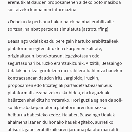
eremutik at dauden proposamenen aldeko boto masiboa
sustatzeko kanpainen informazioa
• Debeku da pertsona bakar batek hainbat erabiltzaile
sortzea, hainbat pertsona simulatuta (astroturfing)
Beasaingo Udalak ez du bere gain hartuko erabiltzaileek
plataforman egiten dituzten ekarpenen kalitate,
originaltasun, benekotasun, legezkotasun edo
segurtasunari buruzko erantzukizunik. Aitzitik, Beasaingo
Udalak beretzat gordetzen du erabilera-baldintza hauekin
kontraesanean dauden iritzi, argibide, iruzkin,
proposamen edo fitxategiak partaidetza.beasain.eus
plataformatik ezabatzeko eskubidea, eta iragazkiak
baliatzen ahal ditu horretarako. Hori guztia eginen da soil-
soilik erabaki-pamplona plataformaren funtsezko
helburua babesteko xedez. Halaber, Beasaingo Udalak
ahalmena izanen du honako hauek egiteko, aurretiko
abisurik gabe: erabiltzailearen jarduna plataforman aldi