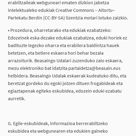
erabiltzaileak webguneari ematen dizkion jabetza
intelektualeko edukiak Creative Commons – Aitortu–
Partekatu Berdin (CC-BY-SA) lizentzia motari lotuko zaizkio.
• Prozedura, oharretarako eta edukiak ezabatzeko:
Edozeinek eska dezake edukiak ezabatzea, eduki horiek ez
badituzte legezko oharra eta erabilera baldintza hauek
betetzen, eta betiere eskaera hori behar bezala
arrazoiturik. Beasaingo Udalari zuzenduko zaio eskaera,
mezu elektroniko bat idatzita partaidetza@beasain.eus
helbidera. Beasaingo Udalak eskaerak kudeatuko ditu, eta
beretzat gordeko du egoki jotzen dituen frogabideak eta
egiaztapenak egiteko eskubidea, edozein eduki ezabatu
aurretik.
G. Egile-eskubideak, informazioa berrerabiltzeko
eskubidea eta webgunearen eta edukien gaineko