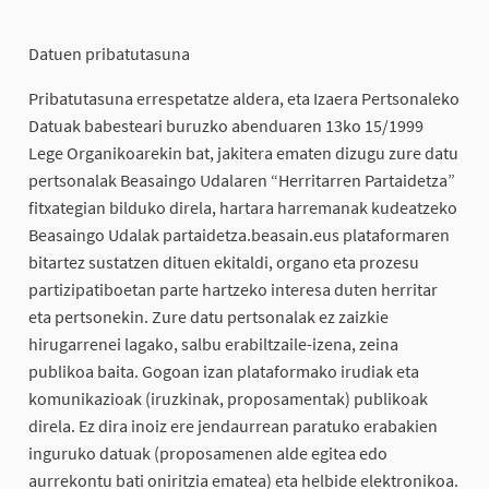
Datuen pribatutasuna
Pribatutasuna errespetatze aldera, eta Izaera Pertsonaleko
Datuak babesteari buruzko abenduaren 13ko 15/1999
Lege Organikoarekin bat, jakitera ematen dizugu zure datu
pertsonalak Beasaingo Udalaren “Herritarren Partaidetza”
fitxategian bilduko direla, hartara harremanak kudeatzeko
Beasaingo Udalak partaidetza.beasain.eus plataformaren
bitartez sustatzen dituen ekitaldi, organo eta prozesu
partizipatiboetan parte hartzeko interesa duten herritar
eta pertsonekin. Zure datu pertsonalak ez zaizkie
hirugarrenei lagako, salbu erabiltzaile-izena, zeina
publikoa baita. Gogoan izan plataformako irudiak eta
komunikazioak (iruzkinak, proposamentak) publikoak
direla. Ez dira inoiz ere jendaurrean paratuko erabakien
inguruko datuak (proposamenen alde egitea edo
aurrekontu bati oniritzia ematea) eta helbide elektronikoa.