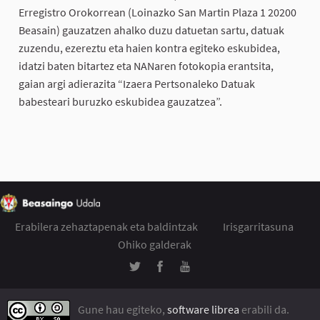
Erregistro Orokorrean (Loinazko San Martin Plaza 1 20200
Beasain) gauzatzen ahalko duzu datuetan sartu, datuak
zuzendu, ezereztu eta haien kontra egiteko eskubidea,
idatzi baten bitartez eta NANaren fotokopia erantsita,
gaian argi adierazita “Izaera Pertsonaleko Datuak
babesteari buruzko eskubidea gauzatzea”.
Erabilera zehaztapenak eta baldintzak
Irisgarritasuna
Ohiko galderak
Gune hau egiteko,
software librea
erabili da.