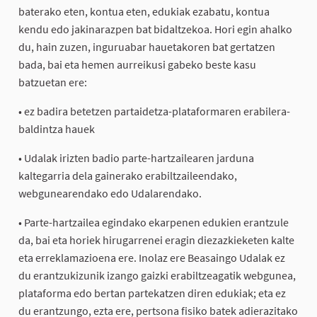
baterako eten, kontua eten, edukiak ezabatu, kontua
kendu edo jakinarazpen bat bidaltzekoa. Hori egin ahalko
du, hain zuzen, inguruabar hauetakoren bat gertatzen
bada, bai eta hemen aurreikusi gabeko beste kasu
batzuetan ere:
• ez badira betetzen partaidetza-plataformaren erabilera-
baldintza hauek
• Udalak irizten badio parte-hartzailearen jarduna
kaltegarria dela gainerako erabiltzaileendako,
webgunearendako edo Udalarendako.
• Parte-hartzailea egindako ekarpenen edukien erantzule
da, bai eta horiek hirugarrenei eragin diezazkieketen kalte
eta erreklamazioena ere. Inolaz ere Beasaingo Udalak ez
du erantzukizunik izango gaizki erabiltzeagatik webgunea,
plataforma edo bertan partekatzen diren edukiak; eta ez
du erantzungo, ezta ere, pertsona fisiko batek adierazitako