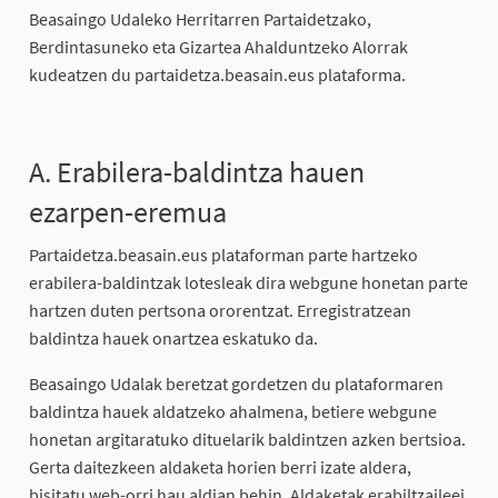
Beasaingo Udaleko Herritarren Partaidetzako,
Berdintasuneko eta Gizartea Ahalduntzeko Alorrak
kudeatzen du partaidetza.beasain.eus plataforma.
A. Erabilera-baldintza hauen
ezarpen-eremua
Partaidetza.beasain.eus plataforman parte hartzeko
erabilera-baldintzak lotesleak dira webgune honetan parte
hartzen duten pertsona ororentzat. Erregistratzean
baldintza hauek onartzea eskatuko da.
Beasaingo Udalak beretzat gordetzen du plataformaren
baldintza hauek aldatzeko ahalmena, betiere webgune
honetan argitaratuko dituelarik baldintzen azken bertsioa.
Gerta daitezkeen aldaketa horien berri izate aldera,
bisitatu web-orri hau aldian behin. Aldaketak erabiltzaileei