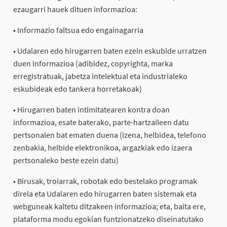
ezaugarri hauek dituen informazioa:
• Informazio faltsua edo engainagarria
• Udalaren edo hirugarren baten ezein eskubide urratzen
duen informazioa (adibidez, copyrighta, marka
erregistratuak, jabetza intelektual eta industrialeko
eskubideak edo tankera horretakoak)
• Hirugarren baten intimitatearen kontra doan
informazioa, esate baterako, parte-hartzaileen datu
pertsonalen bat ematen duena (izena, helbidea, telefono
zenbakia, helbide elektronikoa, argazkiak edo izaera
pertsonaleko beste ezein datu)
• Birusak, troiarrak, robotak edo bestelako programak
direla eta Udalaren edo hirugarren baten sistemak eta
webguneak kaltetu ditzakeen informazioa; eta, baita ere,
plataforma modu egokian funtzionatzeko diseinatutako