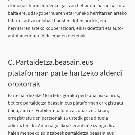
ekimenak barne hartzeko gai izan behar du, barne hartuta,
baita ere, udal-gobernuaren eta Iruñeko herritarren arteko
bitartekaritza nolabait hausten duten horiek, eta
herritarren arteko kooperazioari, elkarkidetzari eta auto-
antolamenduari bide ematen dietenak.
C. Partaidetza.beasain.eus
plataforman parte hartzeko alderdi
orokorrak
Parte har dezake 16 urtetik gorako pertsona fisiko orok,
betiere partaidetza.beasain.eus plataforman erregistratu
bada, aurrez. Erabilera-baldintzak onartzerakoan,
erregistratu den pertsonak 16 urtetik gora dituela
adierazten du. Adin nagusikoak erantzule izango dira
haien menpeko adingabeek partaidetza.beasain.eus