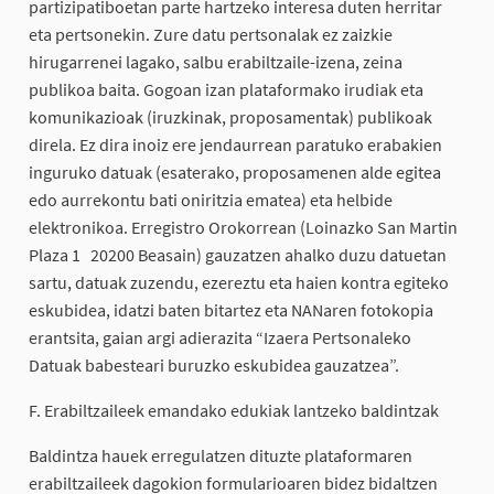
partizipatiboetan parte hartzeko interesa duten herritar
eta pertsonekin. Zure datu pertsonalak ez zaizkie
hirugarrenei lagako, salbu erabiltzaile-izena, zeina
publikoa baita. Gogoan izan plataformako irudiak eta
komunikazioak (iruzkinak, proposamentak) publikoak
direla. Ez dira inoiz ere jendaurrean paratuko erabakien
inguruko datuak (esaterako, proposamenen alde egitea
edo aurrekontu bati oniritzia ematea) eta helbide
elektronikoa. Erregistro Orokorrean (Loinazko San Martin
Plaza 1 20200 Beasain) gauzatzen ahalko duzu datuetan
sartu, datuak zuzendu, ezereztu eta haien kontra egiteko
eskubidea, idatzi baten bitartez eta NANaren fotokopia
erantsita, gaian argi adierazita “Izaera Pertsonaleko
Datuak babesteari buruzko eskubidea gauzatzea”.
F. Erabiltzaileek emandako edukiak lantzeko baldintzak
Baldintza hauek erregulatzen dituzte plataformaren
erabiltzaileek dagokion formularioaren bidez bidaltzen