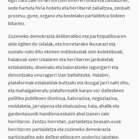
xede hartuta hiria hobetu eta herritarrei zabaltzea, zenbait
prozesu, gune, organo eta bestelako partaidetza-bideen
bitartez.
Zuzeneko demokrazia deliberatibo eta partizipatiboaren
alde egiten du Udalak, eta horretarako ikusarazi eta
sustatu nahi ditu ekimen indibidualak zein kolektiboak,
halakoak ezen Udalaren eta herritarren jarduketak
eztabaidatu, diseinatu eta baloratzeko lagungarri eta
denontzako onuragarri izan baitaitezke. Halaber,
plataformak eztabaidak bultzatu eta ikusgai jarri nahi ditu,
eta mahaigaineratu plataformatik kanpo sor daitezkeen
politika publikoen diseinua, balorazioa, negoziazioa,
moldaketa, jarraipena eta ebaluazioa; hala, ahalik eta
gardentasunik handiena eskaini ahal izanen zaie
herritarrei. Zentzu horretan, partaidetza.beasain.eusk
herritarren partaidetza eta zuzeneko demokrazia
partizipatibo edo deliberatiboaren ondorioz jaiotako