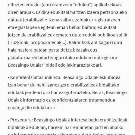
dituzten edukiei (aurrerantzean “edukia”) aplikatzekoak
diren arauak. Ez dira edukitzat hartzen izaera pertsonaleko
datuak (erabiltzaile-izena salbu), zeinak erregistratzean
eta egiaztapena egitean eman behar baitira; edukitzat
jotzen da erabiltzaileek ematen duten eduki publikoa soilik
(iruzkinak, proposamenak...). Baldintzak aplikagarri dira
hala hasiera batean partaidetza.beasain.eus
plataformaren bitartez igorritako edukiari nola gerora
Beasaingo Udalari bidali edo jakinarazitakoari.
• Konfidentzialtasunik eza: Beasaingo Udalak eskubidea
izan behar du nahi izanez gero erabiltzaileek bidalitako
edukiak jendeari oro har ezagutarazteko. Beraz, Beasaingo
Udalak informazio ez konfidentzialaren tratamendua
emango dio eduki horri.
• Prozedura: Beasaingo Udalak interesa badu erabiltzaileak
bidalitako edukian, harekin harremanetan jartzen ahalko
da informazio osagarria eskuratze aldera, baina jarduketa