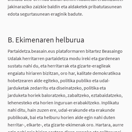
jakinaraziko zaizkie baldin eta aldaketek pribatutasunean
edota segurtasunean eraginik badute.
B. Ekimenaren helburua
Partaidetza.beasain.eus plataformaren bitartez Beasaingo
Udalak herritarren partaidetza modu ireki eta gardenean
sustatu nahi du, eta herritarrak eta gizarte-eragileak
engaiatu hiriaren bizitzan, oro har, kalitate demokratikoa
hobetzearen alde egiteko, politika publiko eta udal-
jarduketak zedarritu eta diseinatzeko, politika eta
jarduketa horiek baloratzeko, zabaltzeko, eztabaidatzeko,
lehenesteko eta horien inguruan erabakitzeko. Inplikatu
nahi ditu, hain zuzen ere, udal-erakunde eta erakunde
publikoak, bai eta helburu horien alde egin nahi duten
herritar-, elkarte-, eta gizarte-ekimenak oro. Hartara, aurre
egin nahi zaie hirian sortzen diren erronka eta zailtasunei,