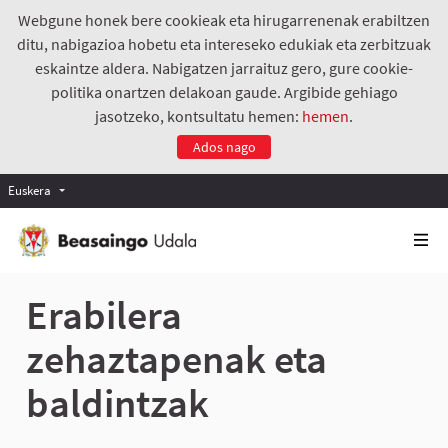
Webgune honek bere cookieak eta hirugarrenenak erabiltzen
ditu, nabigazioa hobetu eta intereseko edukiak eta zerbitzuak
eskaintze aldera. Nabigatzen jarraituz gero, gure cookie-
politika onartzen delakoan gaude. Argibide gehiago
jasotzeko, kontsultatu hemen:
hemen
.
Ados nago
Euskera
Erabilera
zehaztapenak eta
baldintzak