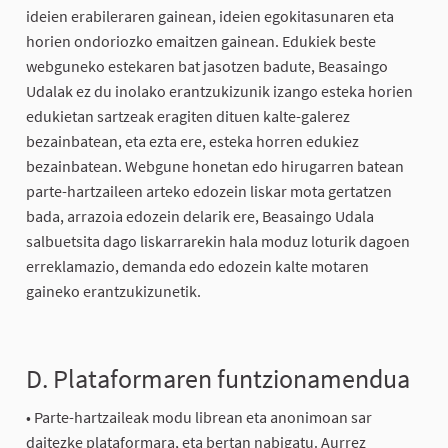
ideien erabileraren gainean, ideien egokitasunaren eta
horien ondoriozko emaitzen gainean. Edukiek beste
webguneko estekaren bat jasotzen badute, Beasaingo
Udalak ez du inolako erantzukizunik izango esteka horien
edukietan sartzeak eragiten dituen kalte-galerez
bezainbatean, eta ezta ere, esteka horren edukiez
bezainbatean. Webgune honetan edo hirugarren batean
parte-hartzaileen arteko edozein liskar mota gertatzen
bada, arrazoia edozein delarik ere, Beasaingo Udala
salbuetsita dago liskarrarekin hala moduz loturik dagoen
erreklamazio, demanda edo edozein kalte motaren
gaineko erantzukizunetik.
D. Plataformaren funtzionamendua
• Parte-hartzaileak modu librean eta anonimoan sar
daitezke plataformara, eta bertan nabigatu. Aurrez