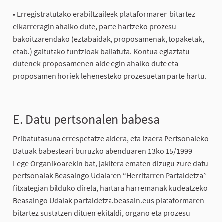
• Erregistratutako erabiltzaileek plataformaren bitartez
elkarreragin ahalko dute, parte hartzeko prozesu
bakoitzarendako (eztabaidak, proposamenak, topaketak,
etab.) gaitutako funtzioak baliatuta. Kontua egiaztatu
dutenek proposamenen alde egin ahalko dute eta
proposamen horiek lehenesteko prozesuetan parte hartu.
E. Datu pertsonalen babesa
Pribatutasuna errespetatze aldera, eta Izaera Pertsonaleko
Datuak babesteari buruzko abenduaren 13ko 15/1999
Lege Organikoarekin bat, jakitera ematen dizugu zure datu
pertsonalak Beasaingo Udalaren “Herritarren Partaidetza”
fitxategian bilduko direla, hartara harremanak kudeatzeko
Beasaingo Udalak partaidetza.beasain.eus plataformaren
bitartez sustatzen dituen ekitaldi, organo eta prozesu