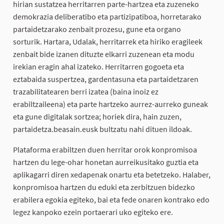
hirian sustatzea herritarren parte-hartzea eta zuzeneko
demokrazia deliberatibo eta partizipatiboa, horretarako
partaidetzarako zenbait prozesu, gune eta organo
sorturik. Hartara, Udalak, herritarrek eta hiriko eragileek
zenbait bide izanen dituzte elkarri zuzenean eta modu
irekian eragin ahal izateko. Herritarren gogoeta eta
eztabaida suspertzea, gardentasuna eta partaidetzaren
trazabilitatearen berri izatea (baina inoiz ez
erabiltzaileena) eta parte hartzeko aurrez-aurreko guneak
eta gune digitalak sortzea; horiek dira, hain zuzen,
partaidetza.beasain.eusk bultzatu nahi dituen ildoak.
Plataforma erabiltzen duen herritar orok konpromisoa
hartzen du lege-ohar honetan aurreikusitako guztia eta
aplikagarri diren xedapenak onartu eta betetzeko. Halaber,
konpromisoa hartzen du eduki eta zerbitzuen bidezko
erabilera egokia egiteko, bai eta fede onaren kontrako edo
legez kanpoko ezein portaerari uko egiteko ere.