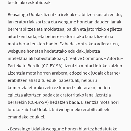
bestelako eskubideak
Beasaingo Udalak lizentzia irekiak erabiltzea sustatzen du,
lan eratorriak sortzea eta webgune honetan dauden lanak
berrerabiltzea eta moldatzea, baldin eta jatorrizko egiletza
aitortzen bada, eta betiere eratorritako lanak lizentzia
mota berari eusten badio. Ez bada kontrakoa adierazten,
webgune honetan hedatutako edukiak, jabetza
intelektualak babestutakoak, Creative Commons – Aitortu–
Partekatu Berdin (CC-BY-SA) lizentzia motari lotuko zaizkio.
Lizentzia mota horren arabera, edozeinek (Udalak barne)
erabiltzen ahal ditu eduki babestuak, helburu
komertzialetarako zein ez komertzialetarako, betiere
egiletza aitortzen bada eta eratorritako lana lizentzia
berarekin (CC-BY-SA) hedatzen bada. Lizentzia mota hori
lotuko zaie bai Udalak bai webguneko erabiltzaileek
emandako edukiei.
• Beasaingo Udalak webgune honen bitartez hedatutako