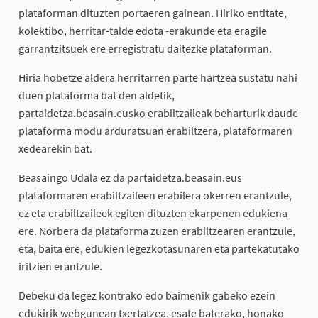
plataforman dituzten portaeren gainean. Hiriko entitate,
kolektibo, herritar-talde edota -erakunde eta eragile
garrantzitsuek ere erregistratu daitezke plataforman.
Hiria hobetze aldera herritarren parte hartzea sustatu nahi
duen plataforma bat den aldetik,
partaidetza.beasain.eusko erabiltzaileak beharturik daude
plataforma modu arduratsuan erabiltzera, plataformaren
xedearekin bat.
Beasaingo Udala ez da partaidetza.beasain.eus
plataformaren erabiltzaileen erabilera okerren erantzule,
ez eta erabiltzaileek egiten dituzten ekarpenen edukiena
ere. Norbera da plataforma zuzen erabiltzearen erantzule,
eta, baita ere, edukien legezkotasunaren eta partekatutako
iritzien erantzule.
Debeku da legez kontrako edo baimenik gabeko ezein
edukirik webgunean txertatzea, esate baterako, honako