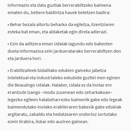
informazio eta datu guztiak berrerabiltzeko baimena
ematen du, betiere baldintza hauek betetzen badira:
• Behar bezala aitortu beharko da egiletza, lizentziaren
esteka bat eman, eta aldaketak egin direla adierazi.
• Ezin da aditzera eman Udalak lagundu edo babesten
duela informazioa zein jardueratarako berrerabiltzen den
eta jarduera hori.
• Erabiltzaileek bidalitako edukien gaineko jabetza
intelektual eta industrialeko eskubide guztiei men eginen
die Beasaingo Udalak. Halaber, Udala ez da inolaz ere
erantzule izango –modu zuzenean edo zeharkakoan–
legezko egileen halabeharrezko baimenik gabe edo legeak
baimendutako inolako erabileraren babesik gabe edukiak
argitaratu, zabaldu eta hedatzearen ondorioz sortutako
ezein tirabira, liskar edo auziren gainean.