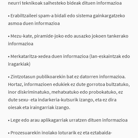
neurri teknikoak saihesteko bideak dituen informazioa
• Erabiltzaileei spam-a bidali edo sistema gainkargatzeko
asmoa duen informazioa
• Mezu-kate, piramide-joko edo ausazko jokoen tankerako
informazioa
• Merkataritza-xedea duen informazioa (lan-eskaintzak edo
iragarkiak)
• Zintzotasun publikoarekin bat ez datorren informazioa.
Hortaz, informazioen edukiek ez dute gorrotoa bultzatuko,
inor diskriminatuko, mehatxatuko edo probokatuko, ez
dute sexu- eta indarkeria-kutsurik izango, eta ez dira
oiesak eta iraingarriak izango.
• Lege edo arau aplikagarriak urratzen dituen informazioa
• Prozesuarekin inolako loturarik ez eta eztabaida-