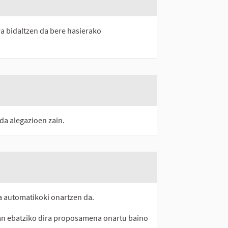
 bidaltzen da bere hasierako
a alegazioen zain.
 automatikoki onartzen da.
an ebatziko dira proposamena onartu baino