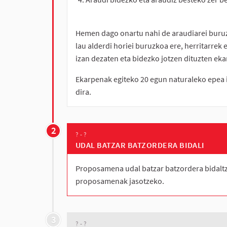
Hemen dago onartu nahi de araudiarei buruz
lau alderdi horiei buruzkoa ere, herritarre
izan dezaten eta bidezko jotzen dituzten eka
Ekarpenak egiteko 20 egun naturaleko epea
dira.
2
? - ?
UDAL BATZAR BATZORDERA BIDALI
Proposamena udal batzar batzordera bidaltz
proposamenak jasotzeko.
3
? - ?