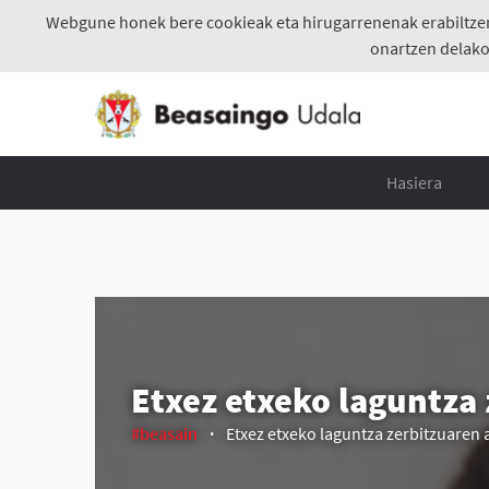
Webgune honek bere cookieak eta hirugarrenenak erabiltzen d
onartzen delako
Hasiera
Etxez etxeko laguntza
#beasain
Etxez etxeko laguntza zerbitzuaren