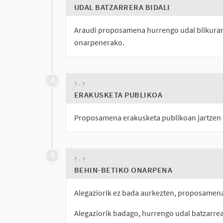
UDAL BATZARRERA BIDALI
Araudi proposamena hurrengo udal bilkurara
onarpenerako.
4
? - ?
ERAKUSKETA PUBLIKOA
Proposamena erakusketa publikoan jartzen d
5
? - ?
BEHIN-BETIKO ONARPENA
Alegaziorik ez bada aurkezten, proposamena
Alegaziorik badago, hurrengo udal batzarre