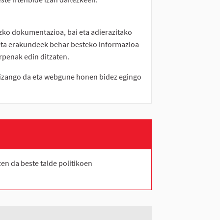
ko dokumentazioa, bai eta adierazitako
k eta erakundeek behar besteko informazioa
rpenak edin ditzaten.
 izango da eta webgune honen bidez egingo
en da beste talde politikoen