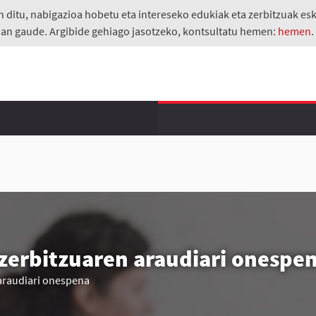
itu, nabigazioa hobetu eta intereseko edukiak eta zerbitzuak eskai
an gaude. Argibide gehiago jasotzeko, kontsultatu hemen:
hemen
 zerbitzuaren araudiari onespe
 araudiari onespena