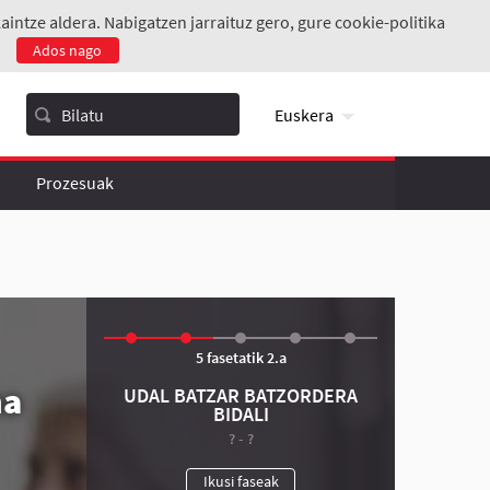
ntze aldera. Nabigatzen jarraituz gero, gure cookie-politika
.
Ados nago
Euskera
Prozesuak
5 fasetatik 2.a
na
UDAL BATZAR BATZORDERA
BIDALI
? - ?
Ikusi faseak