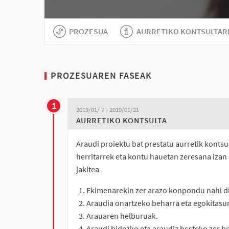
PROZESUA
AURRETIKO KONTSULTAR
PROZESUAREN FASEAK
1
2019/01/ 7 - 2019/01/21
AURRETIKO KONTSULTA
Araudi proiektu bat prestatu aurretik kontsu
herritarrek eta kontu hauetan zeresana izan
jakitea
Ekimenarekin zer arazo konpondu nahi d
Araudia onartzeko beharra eta egokitasu
Arauaren helburuak.
Araudi bidezko eta araudiz besteko zer be